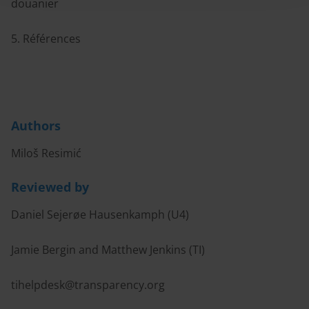
douanier
5. Références
Authors
Miloš Resimić
Reviewed by
Daniel Sejerøe Hausenkamph (U4)
Jamie Bergin and Matthew Jenkins (TI)
tihelpdesk@transparency.org