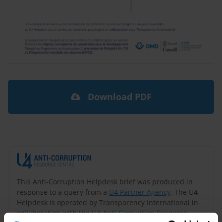
Download PDF
This Anti-Corruption Helpdesk brief was produced in
response to a query from a
U4 Partner Agency
. The U4
Helpdesk is operated by Transparency International in
collaboration with the
U4 Anti-Corruption Resource