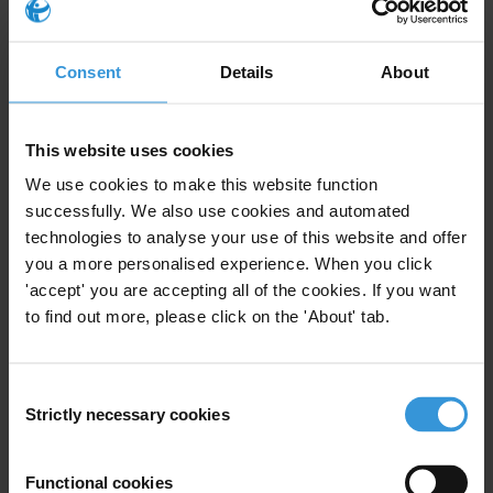
Centre
based at the
Chr. Michelsen Institute
.
Query
Consent
Details
About
Veuillez fournir une vue d’ensemble des preuves
existantes sur les tests d’intégrité sous couverture en
This website uses cookies
tant que mesure de lutte contre la corruption, y
We use cookies to make this website function
compris dans le secteur des douanes.
successfully. We also use cookies and automated
technologies to analyse your use of this website and offer
Résumé
you a more personalised experience. When you click
'accept' you are accepting all of the cookies. If you want
Le test d’intégrité sous couverture consiste à simuler
to find out more, please click on the 'About' tab.
un événement qui place un employé, à son insu, dans
une situation surveillée où il a la possibilité de prendre
des décisions contraires à l’éthique. Ce type de test a
Consent
été utilisé comme mesure d’intégrité par les
Strictly necessary cookies
Selection
organismes de lutte contre la fraude, les
administrations des douanes et la fonction publique
Functional cookies