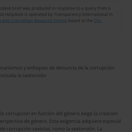
lpdesk brief was produced in response to a query from a
U4 Helpdesk is operated by Transparency International in
 Anti-Corruption Resource Centre
based at the
Chr.
ecanismos y enfoques de denuncia de la corrupción
ncluida la sextorsión
 la corrupción en función del género exige la creación
rspectiva de género. Esta exigencia adquiere especial
e corrupción sexistas, como la sextorsión. La