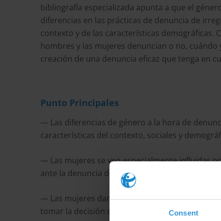
bibliografía especializada apunta a que el géner
diferencias en las prácticas de denuncia de irr
contexto y de las características demográficas.
hombres y las mujeres denuncian o no, cuándo y
creación de una denuncia eficaz que tenga en cu
Punto Principales
— Las diferencias de género a la hora de denunc
características del contexto, sociales y demográf
— Las mujeres se ven especialmente influidas po
ante la denuncia de irregularidades.
— Las mujeres dan prioridad a la confidencialida
tomar la decisión de denunciar.
Consent