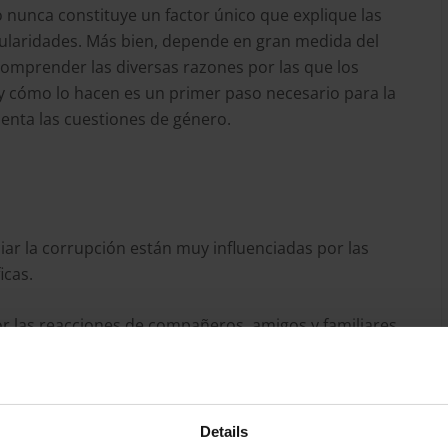
o nunca constituye un factor único que explique las
egularidades. Más bien, depende en gran medida del
 Comprender las diversas razones por las que los
 cómo lo hacen es un primer paso necesario para la
enta las cuestiones de género.
iar la corrupción están muy influenciadas por las
icas.
r las reacciones de compañeros, amigos y familiares
d y a las medidas contra las represalias a la hora de
Details