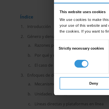
This website uses cookies
Índice
We use cookies to make this 
your use of this website and 
Introducción
the cookies. If you want to fi
Género y denuncia de irregularidades
Consent
Razones por las que las mujeres no den
Strictly necessary cookies
Selection
Por qué y cuándo denuncian las mujere
El caso de la sextorsión
Enfoques de denuncia con perspectiva de g
Deny
Mecanismos jurídicos de denuncia
Unidades móviles
Líneas directas y plataformas en línea