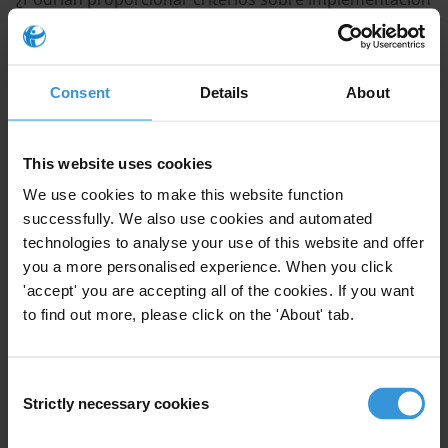
de mecanismos de denuncia comunitaria para
programas de asistencia y servicios humanitarios (por
ejemplo, principales características, proceso de
Consent
Details
About
desarrollo y ejemplos de buenas prácticas)?
Índice
This website uses cookies
1. Principales características de los mecanismos de
We use cookies to make this website function
denuncia basados en buenas prácticas
successfully. We also use cookies and automated
technologies to analyse your use of this website and offer
you a more personalised experience. When you click
2. Diseño e implementación de mecanismos de
'accept' you are accepting all of the cookies. If you want
denuncia
to find out more, please click on the 'About' tab.
3. Ejemplos de gestión de denuncias
Consent
4. Recursos
Strictly necessary cookies
Selection