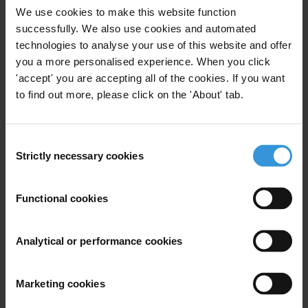
We use cookies to make this website function
plaintes
successfully. We also use cookies and automated
3. Exemples de mécanismes en place
technologies to analyse your use of this website and offer
4. Ressources
you a more personalised experience. When you click
5. Bibliographie
'accept' you are accepting all of the cookies. If you want
to find out more, please click on the 'About' tab.
RESUME
Les mécanismes de plaintes permettent aux
Consent
bénéficiaires de l’aide humanitaire de faire entendre
Strictly necessary cookies
Selection
leur voix en leur donnant la possibilité de donner leur
opinion sur la qualité et la quantité des services qu’ils
Functional cookies
reçoivent et de dénoncer les abus éventuels.
Il n’existe pas de modèle type pour mettre en place un
Analytical or performance cookies
mécanisme de plaintes, dans la mesure où celui-ci doit
être adapté au contexte local, en prenant en compte
Marketing cookies
des éléments comme les normes et les valeurs