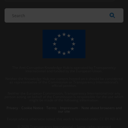
The Anti-Corruption Knowledge Hub is operated by Transparency
International and funded by the European Union.
Neither the Knowledge Hub nor content hosted on it should be considered
as representative of the Commission or Transparency International’s
official position.
Neither the European Commission, Transparency International nor any
person acting on behalf of the Commission is responsible for the use which
might be made of the following information.
Privacy
–
Cookie Notice
-
Terms
–
Impressum
–
Note about browsers and
our site
Except where otherwise noted, this work is licensed under CC BY-ND 4.0
© 2026 Transparency International – Some rights reserved