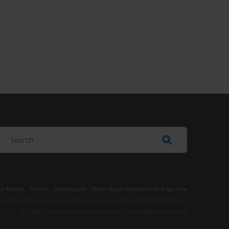
e Notice
-
Terms
–
Impressum
–
Note about browsers and our site
t where otherwise noted, this work is licensed under CC BY-ND 4.0
© 2026 Transparency International – Some rights reserved