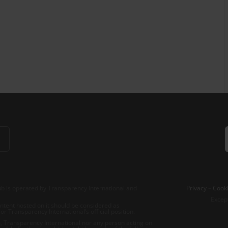
b is operated by Transparency International and
Privacy
–
Cooki
Excep
tent hosted on it should be considered as
r Transparency International’s official position.
 Transparency International nor any person acting on