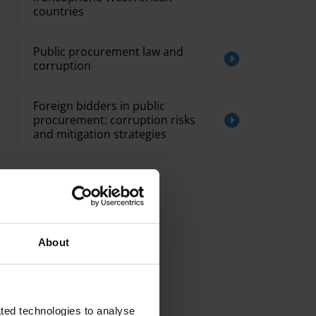
countries
Public procurement law and
corruption
Foreign bidders in public
procurement: corruption risks
and mitigation strategies
About
ted technologies to analyse