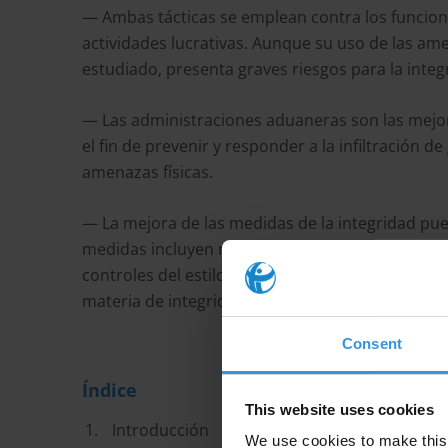
— Ambas tácticas se emplean contra los funciona
actividades lucrativas. Aunque su uso de las a
estudiado, presenta graves riesgos para la inte
— Las administraciones aduaneras son las mejor
el fin de prevenir y responder a la infiltración d
amenazas físicas.
— La mejora de las medidas de la integridad pue
medidas incluyen mecanismos seguros para la pr
controles del estilo de vida, políticas de rotaci
materia de integridad.
Consent
Índice
This website uses cookies
Introducción
We use cookies to make this 