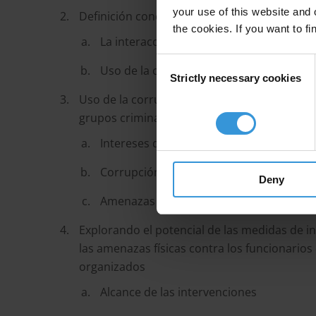
your use of this website and 
Definición conceptual de amenaza física, co
the cookies. If you want to fi
La interacción entre corrupción y amenaz
Consent
Uso de la corrupción y las amenazas fís
Strictly necessary cookies
Selection
Uso de la corrupción y de las amenazas físi
grupos criminales organizados
Intereses de los grupos criminales orga
Corrupción de funcionarios de aduanas 
Deny
Amenazas físicas de grupos criminales 
Explorando el potencial de las medidas de in
las amenazas físicas contra los funcionario
organizados
Alcance de las intervenciones