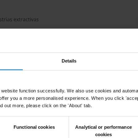
strias extractivas
Details
resos, a menudo se asocia con gobernabilidad
website function successfully. We also use cookies and automa
offer you a more personalised experience. When you click 'accept
ón se pueden producir en todas las instancias de la
nd out more, please click on the 'About' tab.
tos y licencias hasta la determinación de qué gastos
erosos gobiernos y empresas en economías
cursos han adoptado medidas para combatir la
Functional cookies
Analytical or performance
dos se utilicen adecuadamente.
cookies