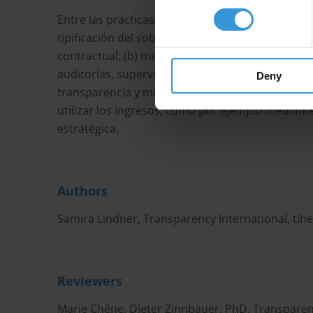
Entre las prácticas se incluye (a) asegurar proc
tipificación del soborno, procedimientos relevan
contractual; (b) mecanismos para monitorear o
auditorías, supervisión parlamentaria, monitoreo
Deny
transparencia y monitoreo empresarial; y (d) est
utilizar los ingresos, como por ejemplo mediant
estratégica.
Authors
Samira Lindner, Transparency International,
tih
Reviewers
Marie Chêne, Dieter Zinnbauer, PhD. Transparen