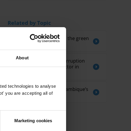
Related by Topic
Land corruption risks in the green
energy sector
About
Literature Review on Corruption
Risks in the Forestry Sector in
COMIFAC countries
ted technologies to analyse
Corruption risks in Mozambique’s
' you are accepting all of
energy sector
Marketing cookies