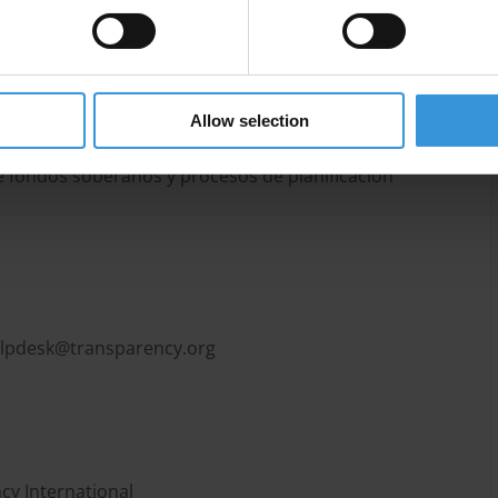
edimientos de adjudicación justos mediante la
tes claros y transparentes, y transparencia
peraciones (también en empresas del Estado), como
 por la sociedad civil y los medios de comunicación, y
Allow selection
ablecer formas responsables de administrar, invertir y
e fondos soberanos y procesos de planificación
elpdesk@transparency.org
cy International