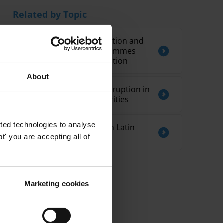
Related by Topic
Best practices in devolution and
decentralisation programmes
that may reduce corruption
About
Literature Review of corruption in
tax and customs authorities
ted technologies to analyse
Water and corruption in Latin
America
' you are accepting all of
Marketing cookies