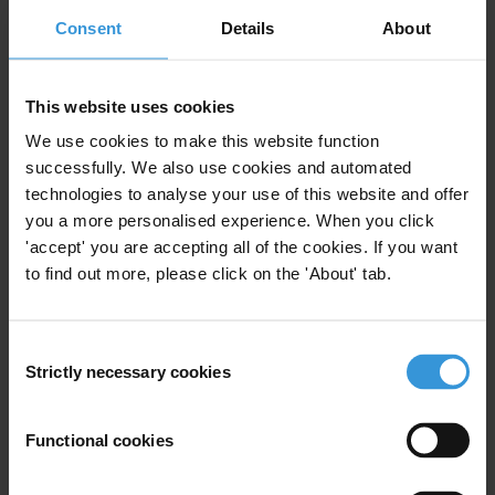
Consent
Details
About
Referencias
Resumen
This website uses cookies
La noción de "daño social" es un concepto emergente
We use cookies to make this website function
dentro del movimiento anticorrupción que refleja la
successfully. We also use cookies and automated
intención de identificar, cuantificar y reparar el
technologies to analyse your use of this website and offer
you a more personalised experience. When you click
impacto y las consecuencias de la corrupción en los
'accept' you are accepting all of the cookies. If you want
ciudadanos comunes. Se aplica a los individuos como
to find out more, please click on the 'About' tab.
miembros de una comunidad o a los derechos
específicos de grupos identificables, pero no a una
persona en particular.
Consent
Strictly necessary cookies
Selection
La Convención de las Naciones Unidas contra la
Corrupción (UNCAC por sus siglas en inglés) es un
Functional cookies
punto de partida útil para la elaboración de un marco
legal relativo a la reparación de daños causados por