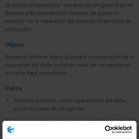
Se solicita proporcionar una descripción general de los
debates y las experiencias recientes de países en
relación con la reparación del daño social en casos de
corrupción.
Objeto
Sustentar debates sobre la posible incorporación de la
reparación del daño social en casos de corrupción en
el marco legal colombiano.
Índice
Debates recientes sobre reparaciones del daño
social en casos de corrupción
Experiencias de países sobre el establecimiento de
la reparación del daño social en casos de
corrupción