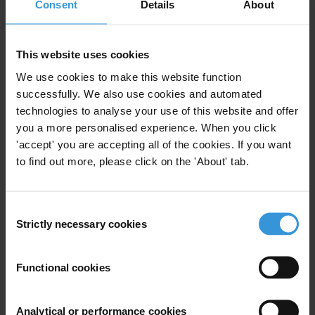
Consent
Details
About
3. Enseignements tirés : principales caractéristiques
des actions de surveillance communautaires réussies
4. Bibliographie
This website uses cookies
We use cookies to make this website function
Résumé
successfully. We also use cookies and automated
technologies to analyse your use of this website and offer
you a more personalised experience. When you click
Évaluer l’impact sur la corruption des initiatives de
'accept' you are accepting all of the cookies. If you want
surveillance communautaire pose de nombreuses
to find out more, please click on the 'About' tab.
difficultés méthodologiques, en termes de méthodes
de mesure et d’établissement des liens de causalité
ainsi que du champ et de l’object des études d’impact.
Consent
Strictly necessary cookies
Selection
Malgré ces difficultés, un nombre croissant d’études
Functional cookies
confirment que ces interventions ont un impact sur la
corruption. Au-delà d’informations anecdotiques qui
Analytical or performance cookies