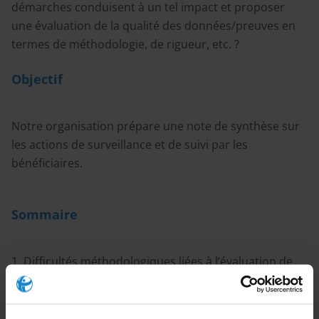
démarches conduisent à un tel impact et proposer
une évaluation de la qualité des données/preuves en
termes de méthodologie, de rigueur, etc. ?
Objectif
Notre organisation prépare une note de synthèse sur
les actions de surveillance et de suivi par les
bénéficiaires.
Sommaire
1. Difficultés méthodologiques liées à l’évaluation de
l’impact de ce type d’actions
2. Éléments attestant de l’impact des initiatives
menées par les communautés