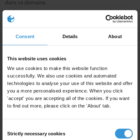
dans ce domaine.
Content
Les flux financiers illicites : introduction
Consent
Details
About
Le rôle des pays du G20 et du Comite d’Aide au
Développement (CAD) de l’OCDE dans la lutte
This website uses cookies
contre les flux financiers illicites
We use cookies to make this website function
Le rôle des organismes de développement dans la
successfully. We also use cookies and automated
lutte contre les flux financiers illicites en
technologies to analyse your use of this website and offer
provenance des pays bénéficiaires de l’aide
you a more personalised experience. When you click
'accept' you are accepting all of the cookies. If you want
Bibliographie
to find out more, please click on the 'About' tab.
Annexe : synthèse des flux de ressources
comparés aux ressources nationales
Consent
Strictly necessary cookies
Selection
Summary