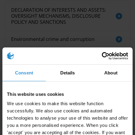
DECLARATION OF INTERESTS AND ASSETS:
OVERSIGHT MECHANISMS, DISCLOSURE
POLICY AND SANCTIONS
Environmental crime and corruption
Consent
Details
About
This Anti-Corruption Helpdesk brief was produced in
This website uses cookies
response to a query from a
U4 Partner Agency
. The U4
Helpdesk is operated by Transparency International in
We use cookies to make this website function
collaboration with the
U4 Anti-Corruption Resource
successfully. We also use cookies and automated
Centre
based at the
Chr. Michelsen Institute
.
technologies to analyse your use of this website and offer
you a more personalised experience. When you click
Query
'accept' you are accepting all of the cookies. If you want