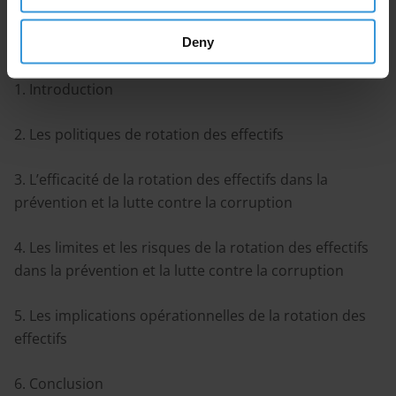
pas mise en œuvre avec soin et équité.
Deny
Sommaire
1. Introduction
2. Les politiques de rotation des effectifs
3. L’efficacité de la rotation des effectifs dans la
prévention et la lutte contre la corruption
4. Les limites et les risques de la rotation des effectifs
dans la prévention et la lutte contre la corruption
5. Les implications opérationnelles de la rotation des
effectifs
6. Conclusion