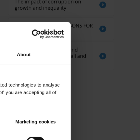
The impact of corruption on
growth and inequality
LIABILITY OF LEGAL PERSONS FOR
CORRUPTION
Reducing bureaucracy and
About
corruption affecting small and
medium enterprises
ted technologies to analyse
' you are accepting all of
Marketing cookies