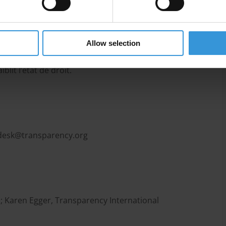
s paiements de facilitation affectent le dispositif
’Etat et la capacité de l’administration à collecter des
Allow selection
 De manière générale, cette pratique entrave la
lit l’état de droit.
pdesk@transparency.org
; Karen Egger, Transparency International