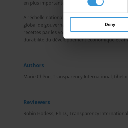
en plus importantes.
A l’échelle nationale, il apparaît également que le
global de gouvernance, l’efficacité de l’appareil d
Deny
recettes par les voies d’impositions habituelles.
durabilité du développement économique et affaib
Authors
Marie Chêne, Transparency International,
tihel
Reviewers
Robin Hodess, Ph.D., Transparency International