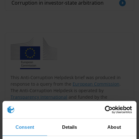
Corruption in investor-state arbitration
This Anti-Corruption Helpdesk brief was produced in
response to a query from the
European Commission
.
The Anti-Corruption Helpdesk is operated by
Transparency International
and funded by the
European Union
.
Query
Consent
Details
About
Nous souhaiterions avoir un aperçu de l’état de la