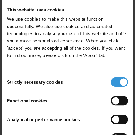
corruption au Bénin et des moyens engagés pour la
This website uses cookies
combattre.
We use cookies to make this website function
Sommaire
successfully. We also use cookies and automated
technologies to analyse your use of this website and offer
1. Aperçu de la corruption au Bénin
you a more personalised experience. When you click
2. Aperçu des efforts de lutte contre la corruption
'accept' you are accepting all of the cookies. If you want
3. Bibliographie
to find out more, please click on the 'About' tab.
Résumé
Consent
Depuis que Thomas Boni Yayi a été élu à la présidence
Strictly necessary cookies
Selection
de la République en 2006 grâce à sa campagne anti-
corruption, le Bénin a initié de nombreuses réformes
Functional cookies
juridiques et institutionnelles. Une nouvelle loi anti-
corruption a été adoptée en 2011 et plusieurs
institutions anti-corruption ont été mises en place,
Analytical or performance cookies
comme l’Autorité nationale de régulation des marchés