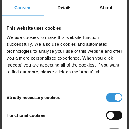
savoir si le dispositif de consultation mis en place
Consent
Details
About
respecte les standards de base de la participation
citoyenne.
This website uses cookies
Sommaire
We use cookies to make this website function
successfully. We also use cookies and automated
Standards en matière de participation citoyenne
technologies to analyse your use of this website and offer
Évaluation des processus de consultation
you a more personalised experience. When you click
'accept' you are accepting all of the cookies. If you want
Bibligographie
to find out more, please click on the 'About' tab.
Résumé
Consent
La participation des citoyens et des corps
Strictly necessary cookies
Selection
intermédiaires à la prise de décision dans les affaires
publiques est un droit entériné par de nombreuses
Functional cookies
conventions internationales. Élément essentiel de la
bonne gouvernance, la participation citoyenne peut