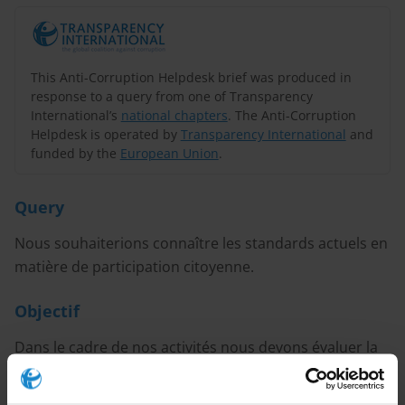
This Anti-Corruption Helpdesk brief was produced in
response to a query from one of Transparency
International’s
national chapters
. The Anti-Corruption
Helpdesk is operated by
Transparency International
and
funded by the
European Union
.
Query
Nous souhaiterions connaître les standards actuels en
matière de participation citoyenne.
Objectif
Dans le cadre de nos activités nous devons évaluer la
participation d’organisations locales aux phases
préliminaires de différents projets. Nous souhaiterions