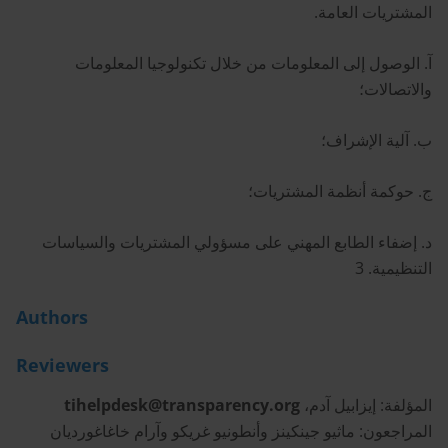
المشتريات العامة.
آ. الوصول إلى المعلومات من خلال تكنولوجيا المعلومات
والاتصالات؛
ب. آلية الإشراف؛
ج. حوكمة أنظمة المشتريات؛
د. إضفاء الطابع المهني على مسؤولي المشتريات والسياسات
التنظيمية. 3
Authors
Reviewers
المؤلفة: إيزابيل آدم،
tihelpdesk@transparency.org
المراجعون: ماثيو جينكينز وأنطونيو غريكو وآرام خاغاغورديان