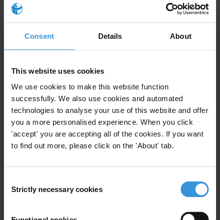
¿Qué se puede hacer para comprender más
cabalmente el tema e incidir en el sistema para que se
Consent
Details
About
oriente en la dirección correcta?
Nota
This website uses cookies
Esta respuesta se elaboró a partir de otra anterior
We use cookies to make this website function
proporcionada por el servicio de asistencia Helpdesk
successfully. We also use cookies and automated
sobreI "
Incidencia de grupos de interés en la definición
technologies to analyse your use of this website and offer
de políticas
" (en inglés).
you a more personalised experience. When you click
'accept' you are accepting all of the cookies. If you want
Índice
to find out more, please click on the 'About' tab.
1. Análisis general sobre captura del Estado
2. Abordar la captura del Estado
Consent
3. Referencias
Strictly necessary cookies
Selection
Resumen
Functional cookies