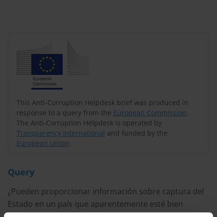
This Anti-Corruption Helpdesk brief was produced in
response to a query from the
European Commission
.
The Anti-Corruption Helpdesk is operated by
Transparency International
and funded by the
European Union
.
Query
¿Pueden proporcionar información sobre captura del
Estado en un país que aparentemente esté bien
administrado? ¿Hay muchas situaciones similares?