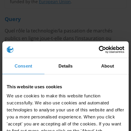
funded by the
European Union
.
Query
Quel rôle la technologie/la passation de marchés
publics en ligne joue-t-elle dans l’instauration ou
l’inhibition de la transparence et de la
responsabilisation et dans la réduction de la
corruption lors des marchés publics ? Veuillez indiquer
Consent
Details
About
des exemples de bonnes pratiques/études de cas
provenant d’autres régions et d’autres pays.
This website uses cookies
Sommaire
We use cookies to make this website function
1. Le rôle de la technologie dans les marchés publics
successfully. We also use cookies and automated
2. La passation de marchés publics en ligne peut-elle
technologies to analyse your use of this website and offer
you a more personalised experience. When you click
accroître la transparence et la responsabilisation et
'accept' you are accepting all of the cookies. If you want
réduire la corruption ?
to find out more, please click on the 'About' tab.