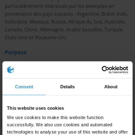
particulièrement intéressés par les exemples en
provenance des pays suivants : Argentine, Brésil, Inde,
Indonésie, Mexique, Russie, Afrique du Sud, Australie,
Canada, Chine, Allemagne, Arabie Saoudite, Turquie,
États-Unis et Royaume-Uni.
Purpose
Nous souhaitons préparer notre approche à ce sujet.
Content
Consent
Details
About
Risques de corruption dans le secteur des
industries extractives
This website uses cookies
Attribution des contrats et des licences
We use cookies to make this website function
Suivi des opérations
successfully. We also use cookies and automated
technologies to analyse your use of this website and offer