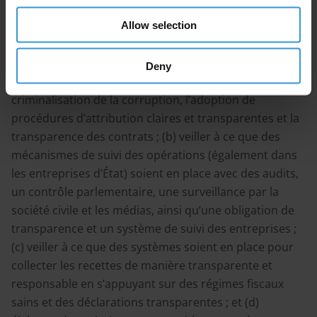
recettes soient utilisées de manière adéquate.
Allow selection
Ces mesures comprennent les pratiques suivantes : (a)
veiller à ce que des procédures d’attribution
Deny
équitables soient en place, en tirant partie de la
criminalisation de la corruption, l’adoption de
procédures d’attribution claires et transparentes et la
transparence des contrats ; (b) veiller à ce que des
mécanismes de suivi des opérations (également dans
les entreprises d’État) soient en place avec des audits,
un contrôle parlementaire, une surveillance par la
société civile et les médias, ainsi qu’une obligation de
transparence et un système de suivi des entreprises ;
(c) veiller à ce que des systèmes soient en place pour
collecter les recettes de manière transparente et
responsable en s’appuyant sur des régimes fiscaux
sains et des déclarations transparentes ; et (d)