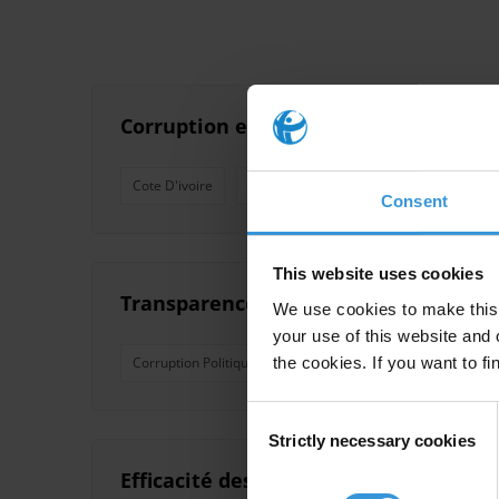
Corruption et lutte contre la corrupti
Cote D'ivoire
Crime Organise
Nepotisme
Re
Consent
This website uses cookies
Transparence et gouvernance des parti
We use cookies to make this 
your use of this website and 
the cookies. If you want to fi
Corruption Politique
Partis Politiques
Democratie
Consent
Strictly necessary cookies
Selection
Efficacité des codes de conduites pou