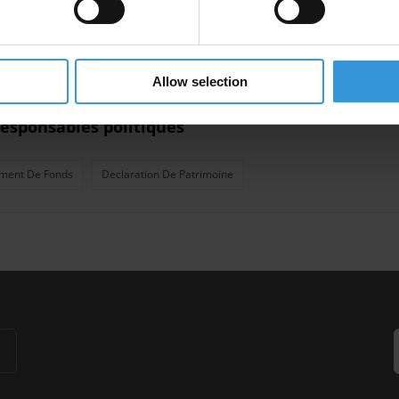
Parlement
Allow selection
responsables politiques
ment De Fonds
Declaration De Patrimoine