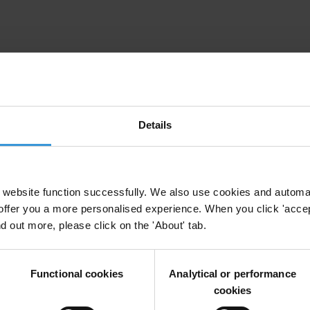
on en Côte d’Ivoire
ssources Naturelles
Corruption Politique
Conflits D'interets
Details
s politiques : démocratie interne, financement et
website function successfully. We also use cookies and automa
offer you a more personalised experience. When you click 'accept
nd out more, please click on the 'About' tab.
 Interne
Inéligibilités
Transparence
Functional cookies
Analytical or performance
cookies
r les parlementaires