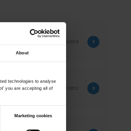
19/04/2013
About
 critères d’él
ted technologies to analyse
02/07/2012
' you are accepting all of
Marketing cookies