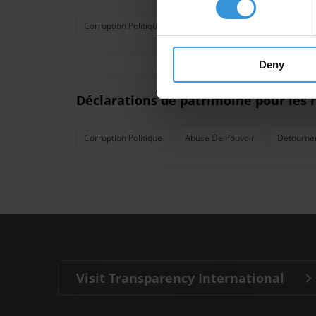
Corruption Politique
Code De Conduite
Ethiques
Deny
Déclarations de patrimoine pour les 
Corruption Politique
Abuse De Pouvoir
Detourne
Visit Transparency International