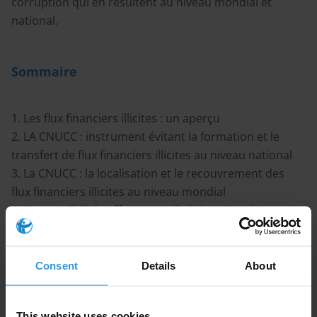
corruption qui en résultent au niveau mondial et
national.
Sommaire
1. Les flux financiers illicites : un aperçu
2. LA CNUCC : instrument évitant la formation et le
transfert de flux financiers illicites au niveau national
3. La CNUCC : la localisation et le recouvrement des
flux financiers illicites au niveau mondial
4. Les possibilités offertes pardls lois nationales au
niveau international : l’exemple de la loi Dodd- Frank
5. Références
Consent
Details
About
Avertissement
This website uses cookies