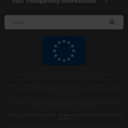
Visit Transparency International
The Anti-Corruption Knowledge Hub is operated by Transparency
International and funded by the European Union.
Neither the Knowledge Hub nor content hosted on it should be considered
as representative of the Commission or Transparency International’s
official position.
Neither the European Commission, Transparency International nor any
person acting on behalf of the Commission is responsible for the use which
might be made of the following information.
Privacy
–
Cookie Notice
-
Terms
–
Impressum
–
Note about browsers and
our site
Except where otherwise noted, this work is licensed under CC BY-ND 4.0