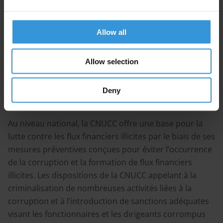
financiers illicites, les centres financiers doivent, eux,
se concentrer prioritairement sur le démantèlement
Allow all
des mécanismes qui permettent à leurs banques et
leurs partenaires offshore d’absorber les flux illicites.
Grâce à sa portée géographique étendue et son large
Allow selection
champ d’application, la CNUCC a la capacité d’aborder
toutes ces dimensions au niveau mondial.
Deny
Au niveau national, la CNUCC offre une base pour la
lutte contre les flux financiers illicites par le biais de ses
mesures préventives conçues pour éviter l’occurrence
de la corruption et la formation de flux financiers
illicites. Les dispositions de la CNUCC appelant à la
criminalisation de nombreuses activités liées à la
corruption et à l’introduction de sanctions adéquates
visant les fonctionnaires et les dirigeants corrompus