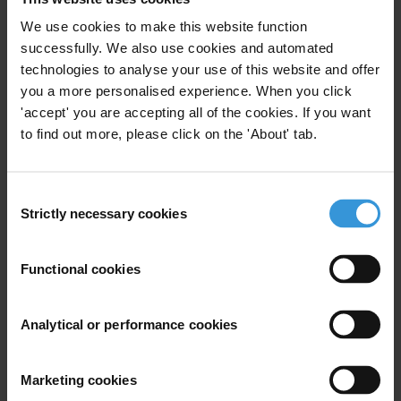
We use cookies to make this website function
Cette réponse se concentrera plus particulièrement
successfully. We also use cookies and automated
sur les avantages de la CNUCC dans les efforts de
technologies to analyse your use of this website and offer
réduction des flux financiers illicites tant au niveau
you a more personalised experience. When you click
national qu’ international.
'accept' you are accepting all of the cookies. If you want
to find out more, please click on the 'About' tab.
Synthèse
Consent
Strictly necessary cookies
Selection
Dans un monde de plus en plus globalisé, il existe un
large consensus autour de l’affirmation de
Functional cookies
responsabilité partagée dans le combat contre la
corruption et les flux financiers illicites qui y sont liés,
entre pays développés et pays en développement.
Analytical or performance cookies
Alors que les pays développés, comme les pays en
développement, ont le devoir de mettre en oeuvre des
Marketing cookies
politiques de lutte contre la corruption et les flux