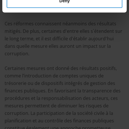
Deny
leur exécution, mieux gérer les ressources collectées,
et assurer un contrôle effectif des finances publiques.
Ces réformes connaissent néanmoins des résultats
mitigés. De plus, certaines d'entre elles s`étendent sur
le long terme, et il est difficile d'établir aujourd'hui
dans quelle mesure elles auront un impact sur la
corruption.
Certaines mesures ont donné des résultats positifs,
comme l’introduction de comptes uniques de
trésorerie ou de dispositifs intégrés de gestion des
finances publiques. En favorisant la transparence des
procédures et la responsabilisation des acteurs, ces
mesures permettent de diminuer les risques de
corruption. La participation de la société civile à la
planification et au contrôle des finances publiques
constitue également une approche prometteuse.