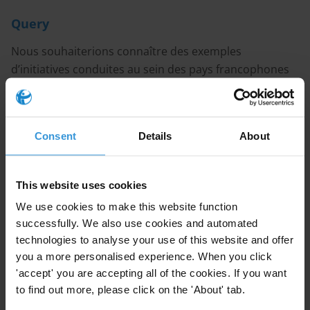
Query
Nous souhaiterions connaître des exemples
d’initiatives conduites au sein des pays francophones
d’Afrique de l’Ouest qui ont permis de réduire de
manière significative la corruption dans la gestion des
finances publiques.
Consent
Details
About
Sommaire
1. Aperçu des réformes de la gestion des finances
This website uses cookies
publiques dans l'Afrique de l'Ouest francophone
We use cookies to make this website function
2. Initiatives de lutte contre la corruption dans
successfully. We also use cookies and automated
l'allocation des ressources
technologies to analyse your use of this website and offer
3. Initiatives de lutte contre la corruption dans la
you a more personalised experience. When you click
'accept' you are accepting all of the cookies. If you want
gestion des ressources publiques
to find out more, please click on the 'About' tab.
4. Renforcer les mécanismes de contrôle pour réduire