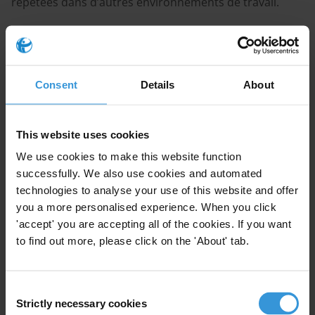
répétées dans d’autres environnements de travail.
Sommaire
Consent
Details
About
1. Exemples d’initiatives en faveur de la transparence
2. Exemples d’approches participatives de la lutte
contre la corruption
This website uses cookies
3. Exemples d’interventions horizontales en faveur de
We use cookies to make this website function
la responsabilisation
successfully. We also use cookies and automated
4. Exemples d’initiatives renforçant les infrastructures
technologies to analyse your use of this website and offer
you a more personalised experience. When you click
d’intégrité des organisations
'accept' you are accepting all of the cookies. If you want
5. Références
to find out more, please click on the 'About' tab.
Avertissement
Consent
Strictly necessary cookies
Selection