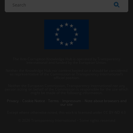
The Anti-Corruption Knowledge Hub is operated by Transparency
International and funded by the European Union.
Neither the Knowledge Hub nor content hosted on it should be considered
as representative of the Commission or Transparency International’s
official position.
Neither the European Commission, Transparency International nor any
person acting on behalf of the Commission is responsible for the use which
might be made of the following information.
Privacy
–
Cookie Notice
-
Terms
–
Impressum
–
Note about browsers and
our site
Except where otherwise noted, this work is licensed under CC BY-ND 4.0
© 2026 Transparency International – Some rights reserved