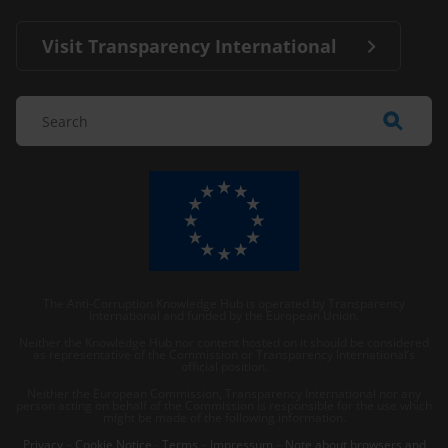
Visit Transparency International
The Anti-Corruption Knowledge Hub is operated by Transparency
International and funded by the European Union.
Neither the Knowledge Hub nor content hosted on it should be considered
as representative of the Commission or Transparency International’s
official position.
Neither the European Commission, Transparency International nor any
person acting on behalf of the Commission is responsible for the use which
might be made of the following information.
Privacy
–
Cookie Notice
-
Terms
–
Impressum
–
Note about browsers and