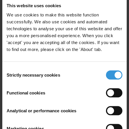
This website uses cookies
Alors que la République démocratique du Congo (RDC)
We use cookies to make this website function
se relève d’une longue période de violence et
successfully. We also use cookies and automated
d’instabilité, elle est confrontée à l’héritage d’une
technologies to analyse your use of this website and offer
corruption endémique à tous les échelons de la
you a more personalised experience. When you click
société, qui compromet la viabilité des institutions
'accept' you are accepting all of the cookies. If you want
sociales et politiques. Les crises politiques à répétition,
to find out more, please click on the 'About' tab.
l’insuffisance des infrastructures, un environnement
réglementaire sous-développé, le manque de
capacités institutionnelles et la faiblesse de l’État de
Consent
Strictly necessary cookies
droit sont autant de facteurs qui alimentent la crise
Selection
persistante de gouvernance du pays.
Functional cookies
La petite et la grande corruption, ainsi qu’un réseau
complexe de clientélisme politique, s’insinuent dans
Analytical or performance cookies
tous les secteurs de l’économie, sapant les
perspectives de développement et mettant en péril
l’équilibre fragile de l’après-conflit. En dépit de ses
Marketing cookies