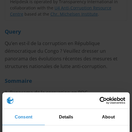
Helpdesk is operated by Transparency International in
collaboration with the
U4 Anti-Corruption Resource
Centre
based at the
Chr. Michelsen Institute
.
Query
Qu’en est-il de la corruption en République
démocratique du Congo ? Veuillez dresser un
panorama des évolutions récentes des mesures et
structures nationales de lutte anti-corruption.
Sommaire
1. Panorama de la corruption en RDC
2. Efforts de lutte anti-corruption en RDC
3. Références
Consent
Details
About
Synthèse