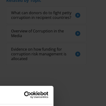
Related by Topic
What can donors do to fight petty
corruption in recipient countries?
Overview of Corruption in the
Media
Evidence on how funding for
corruption risk management is
allocated