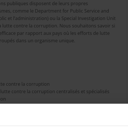
ns publiques disposent de leurs propres
nismes, comme le Department for Public Service and
c et l’administration) ou la Special Investigation Unit
 lutte contre la corruption. Nous souhaitons savoir si
fficace par rapport aux pays où les efforts de lutte
egroupés dans un organisme unique.
te contre la corruption
utte contre la corruption centralisés et spécialisés
ion