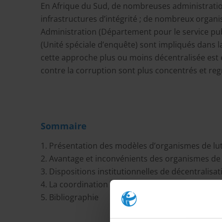
En Afrique du Sud, de nombreuses administratio
infrastructures d’intégrité ; de nombreux orga
Administration (Département pour le service publi
(Unité spéciale d’enquête) sont impliqués dans la
cette approche plus ou moins décentralisée est e
contre la corruption sont plus concentrés et r
Sommaire
1. Présentation des modèles d’organismes de lut
2. Avantage et inconvénients des organismes de l
3. Dispositions institutionnelles de décentralisat
4. La coordination : un défi commun
5. Bibliographie